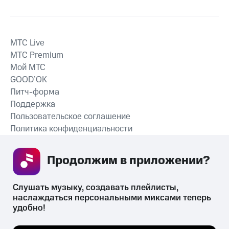
MTС Live
MTС Premium
Мой МТС
GOOD’OK
Питч-форма
Поддержка
Пользовательское соглашение
Политика конфиденциальности
Рекомендательные технологии
Продолжим в приложении? 
СКАЧАТЬ ПРИЛОЖЕНИЕ
Слушать музыку, создавать плейлисты, 
наслаждаться персональными миксами теперь 
удобно!
Незаконное потребление наркотических средств,
психотропных веществ, их аналогов причиняет вред здоровью,