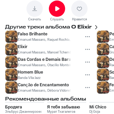
Скачать
Слушать
Нравится
Другие треки альбома
O Elixir
Falso Brilhante
Pe
Emanuel Massaro
,
Raquel Rochia
,
Milena Massaro
,
Débora Vid
Em
Elixir
C
Emanuel Massaro
,
Manoel Tchembo
Gr
Das Cordas e Demais Baratos
De
Emanuel Massaro
,
Otacílio Monteiro
Ra
Homem Blue
S
Banda Vila Jazz
Ba
Canção de Encantamento
Fe
Emanuel Massaro
,
Débora Vidoretti
Em
Рекомендованные альбомы
Бродяга
Я тебя забываю
Mi Chico
Эльбрус Джанмирзоев
Мурат Тхагалегов
Dj Goja