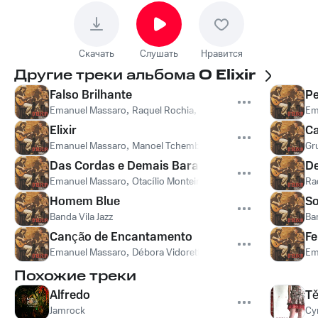
Скачать
Слушать
Нравится
Другие треки альбома
O Elixir
Falso Brilhante
Pe
Emanuel Massaro
,
Raquel Rochia
,
Milena Massaro
,
Débora Vid
Em
Elixir
C
Emanuel Massaro
,
Manoel Tchembo
Gr
Das Cordas e Demais Baratos
De
Emanuel Massaro
,
Otacílio Monteiro
Ra
Homem Blue
S
Banda Vila Jazz
Ba
Canção de Encantamento
Fe
Emanuel Massaro
,
Débora Vidoretti
Em
Похожие треки
Alfredo
T
Jamrock
Cy