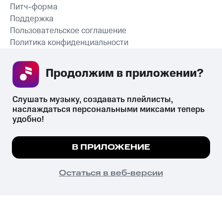
Питч-форма
Поддержка
Пользовательское соглашение
Политика конфиденциальности
Рекомендательные технологии
Продолжим в приложении? 
СКАЧАТЬ ПРИЛОЖЕНИЕ
Слушать музыку, создавать плейлисты, 
наслаждаться персональными миксами теперь 
удобно!
Незаконное потребление наркотических средств,
психотропных веществ, их аналогов причиняет вред здоровью,
Мы используем куки, чтобы на сайте все
В ПРИЛОЖЕНИЕ
их незаконный оборот запрещён и влечёт установленную
работало.
Подробнее
законодательством ответственность.
© 2026 ООО «КИОН».
ПОНЯТНО
Остаться в веб-версии
Все права защищены
18+
Главная
В приложение
Избранное