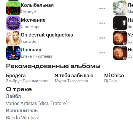
Колыбельная
Ле
Омниум
Ма
Молчание
Н
Сны-моря
So
On devrait quelquefois
У
Fiona Gélin
Су
Дневник
Не
Елена Никитаева
Су
Рекомендованные альбомы
Бродяга
Я тебя забываю
Mi Chico
Эльбрус Джанмирзоев
Мурат Тхагалегов
Dj Goja
О треке
Лейбл
Varios Artistas [dist. Tratore]
Исполнитель
Banda Vila Jazz