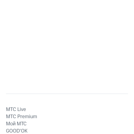
MTС Live
MTС Premium
Мой МТС
GOOD’OK