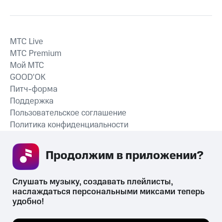
MTС Live
MTС Premium
Мой МТС
GOOD’OK
Питч-форма
Поддержка
Пользовательское соглашение
Политика конфиденциальности
Рекомендательные технологии
Продолжим в приложении? 
СКАЧАТЬ ПРИЛОЖЕНИЕ
Слушать музыку, создавать плейлисты, 
наслаждаться персональными миксами теперь 
удобно!
Незаконное потребление наркотических средств,
психотропных веществ, их аналогов причиняет вред здоровью,