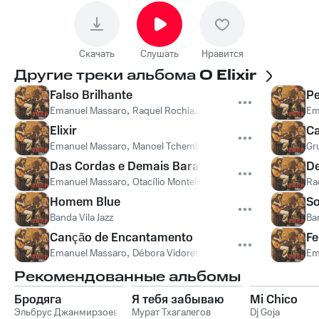
Скачать
Слушать
Нравится
Другие треки альбома
O Elixir
Falso Brilhante
Pe
Emanuel Massaro
,
Raquel Rochia
,
Milena Massaro
,
Débora Vid
Em
Elixir
C
Emanuel Massaro
,
Manoel Tchembo
Gr
Das Cordas e Demais Baratos
De
Emanuel Massaro
,
Otacílio Monteiro
Ra
Homem Blue
S
Banda Vila Jazz
Ba
Canção de Encantamento
Fe
Emanuel Massaro
,
Débora Vidoretti
Em
Рекомендованные альбомы
Бродяга
Я тебя забываю
Mi Chico
Эльбрус Джанмирзоев
Мурат Тхагалегов
Dj Goja