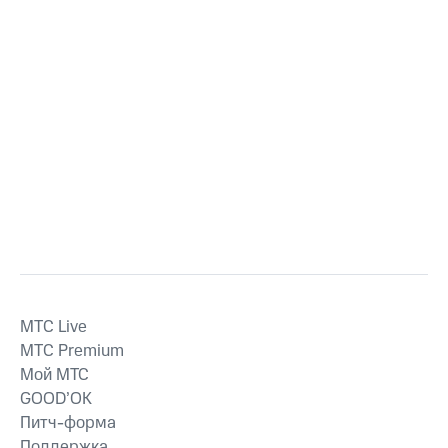
MTС Live
MTС Premium
Мой МТС
GOOD’OK
Питч-форма
Поддержка