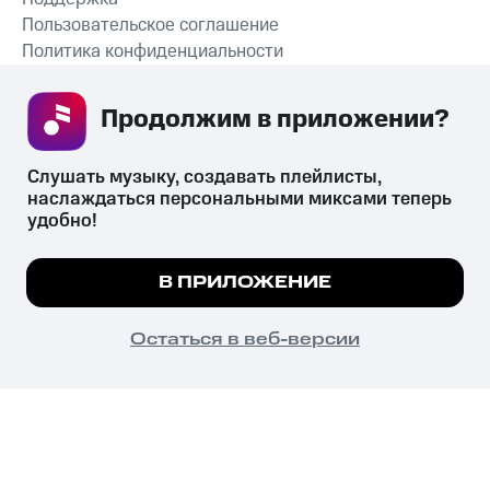
Пользовательское соглашение
Политика конфиденциальности
Рекомендательные технологии
Продолжим в приложении? 
СКАЧАТЬ ПРИЛОЖЕНИЕ
Слушать музыку, создавать плейлисты, 
наслаждаться персональными миксами теперь 
удобно!
Незаконное потребление наркотических средств,
психотропных веществ, их аналогов причиняет вред здоровью,
Мы используем куки, чтобы на сайте все
В ПРИЛОЖЕНИЕ
их незаконный оборот запрещён и влечёт установленную
работало.
Подробнее
законодательством ответственность.
© 2026 ООО «КИОН».
ПОНЯТНО
Остаться в веб-версии
Все права защищены
18+
Главная
В приложение
Избранное