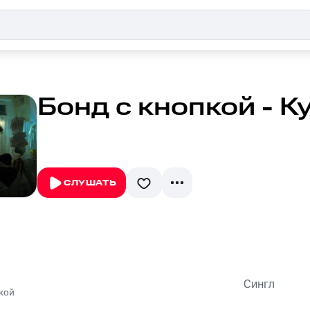
Бонд с кнопкой - К
СЛУШАТЬ
Сингл
кой