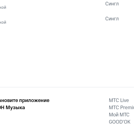
Сингл
кой
Сингл
кой
ановите приложение
MTС Live
Н Музыка
MTС Prem
Мой МТС
GOOD’OK