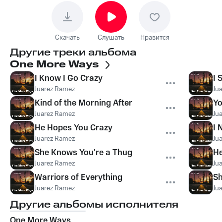
Скачать
Слушать
Нравится
Другие треки альбома
One More Ways
I Know I Go Crazy
I 
Juarez Ramez
Ju
Kind of the Morning After
Y
Juarez Ramez
Ju
He Hopes You Crazy
I 
Juarez Ramez
Ju
She Knows You're a Thug
He
Juarez Ramez
Ju
Warriors of Everything
Sh
Juarez Ramez
Ju
Другие альбомы исполнителя
One More Ways