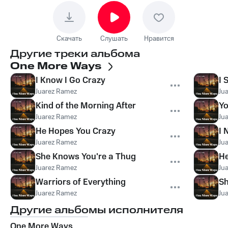
Скачать
Слушать
Нравится
Другие треки альбома
One More Ways
I Know I Go Crazy
I 
Juarez Ramez
Ju
Kind of the Morning After
Y
Juarez Ramez
Ju
He Hopes You Crazy
I 
Juarez Ramez
Ju
She Knows You're a Thug
He
Juarez Ramez
Ju
Warriors of Everything
Sh
Juarez Ramez
Ju
Другие альбомы исполнителя
One More Ways