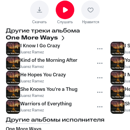
Скачать
Слушать
Нравится
Другие треки альбома
One More Ways
I Know I Go Crazy
I 
Juarez Ramez
Ju
Kind of the Morning After
Y
Juarez Ramez
Ju
He Hopes You Crazy
I 
Juarez Ramez
Ju
She Knows You're a Thug
He
Juarez Ramez
Ju
Warriors of Everything
Sh
Juarez Ramez
Ju
Другие альбомы исполнителя
One More Ways