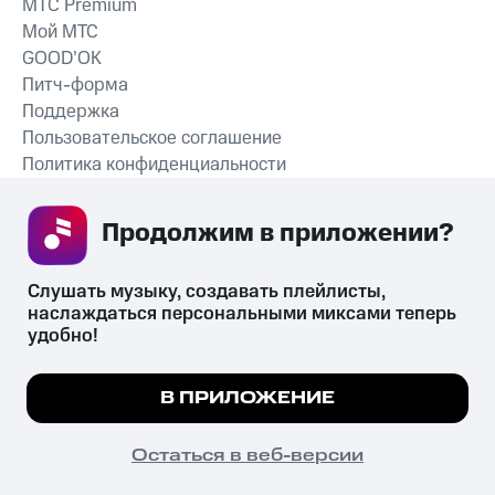
MTС Premium
Мой МТС
GOOD’OK
Питч-форма
Поддержка
Пользовательское соглашение
Политика конфиденциальности
Рекомендательные технологии
Продолжим в приложении? 
СКАЧАТЬ ПРИЛОЖЕНИЕ
Слушать музыку, создавать плейлисты, 
наслаждаться персональными миксами теперь 
удобно!
Незаконное потребление наркотических средств,
психотропных веществ, их аналогов причиняет вред здоровью,
Мы используем куки, чтобы на сайте все
В ПРИЛОЖЕНИЕ
их незаконный оборот запрещён и влечёт установленную
работало.
Подробнее
законодательством ответственность.
© 2026 ООО «КИОН».
ПОНЯТНО
Остаться в веб-версии
Все права защищены
18+
Главная
В приложение
Избранное