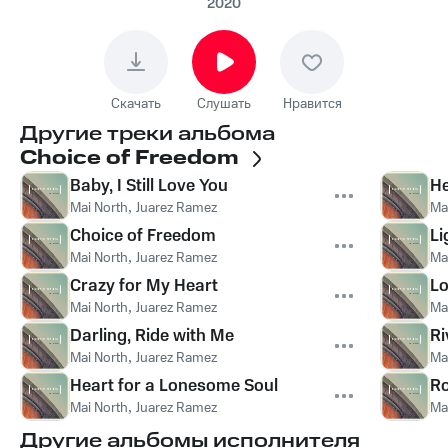
2020
Скачать
Слушать
Нравится
Другие треки альбома
Choice of Freedom
Baby, I Still Love You
He
Mai North
,
Juarez Ramez
Ma
Choice of Freedom
Li
Mai North
,
Juarez Ramez
Ma
Crazy for My Heart
Lo
Mai North
,
Juarez Ramez
Ma
Darling, Ride with Me
Ri
Mai North
,
Juarez Ramez
Ma
Heart for a Lonesome Soul
R
Mai North
,
Juarez Ramez
Ma
Другие альбомы исполнителя