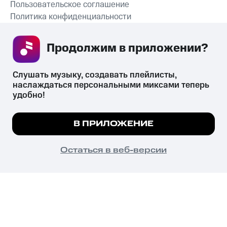
Пользовательское соглашение
Политика конфиденциальности
Рекомендательные технологии
Продолжим в приложении? 
СКАЧАТЬ ПРИЛОЖЕНИЕ
Слушать музыку, создавать плейлисты, 
наслаждаться персональными миксами теперь 
удобно!
Незаконное потребление наркотических средств,
психотропных веществ, их аналогов причиняет вред здоровью,
Мы используем куки, чтобы на сайте все
В ПРИЛОЖЕНИЕ
их незаконный оборот запрещён и влечёт установленную
работало.
Подробнее
законодательством ответственность.
© 2026 ООО «КИОН».
ПОНЯТНО
Остаться в веб-версии
Все права защищены
18+
Главная
В приложение
Избранное