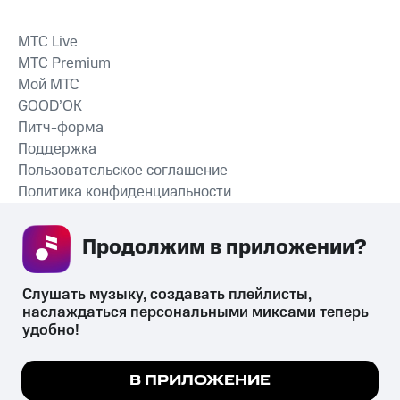
MTС Live
MTС Premium
Мой МТС
GOOD’OK
Питч-форма
Поддержка
Пользовательское соглашение
Политика конфиденциальности
Рекомендательные технологии
Продолжим в приложении? 
СКАЧАТЬ ПРИЛОЖЕНИЕ
Слушать музыку, создавать плейлисты, 
наслаждаться персональными миксами теперь 
удобно!
Незаконное потребление наркотических средств,
психотропных веществ, их аналогов причиняет вред здоровью,
Мы используем куки, чтобы на сайте все
В ПРИЛОЖЕНИЕ
их незаконный оборот запрещён и влечёт установленную
работало.
Подробнее