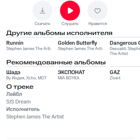
Скачать
Слушать
Нравится
Другие альбомы исполнителя
Runnin
Golden Butterfly
Dangerous
Stephen James The Artist
Stephen James The Artist
Gesualdi
,
Steph
The Artist
Рекомендованные альбомы
Шадэ
ЭКСПОНАТ
GAZ
By Индия
,
Xcho
,
MOT
MIA BOYKA
Zivert
О треке
Лейбл
SJS Dream
Исполнитель
Stephen James The Artist