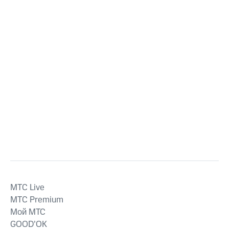
MTС Live
MTС Premium
Мой МТС
GOOD’OK