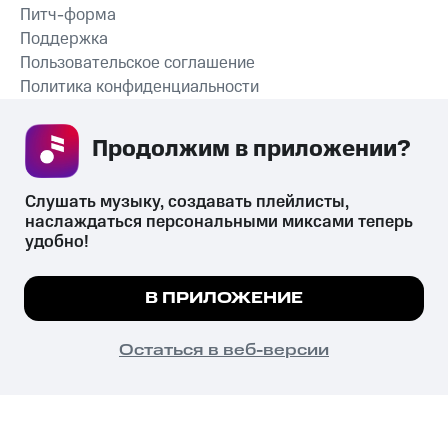
Питч-форма
Поддержка
Пользовательское соглашение
Политика конфиденциальности
Рекомендательные технологии
Продолжим в приложении? 
СКАЧАТЬ ПРИЛОЖЕНИЕ
Слушать музыку, создавать плейлисты, 
наслаждаться персональными миксами теперь 
удобно!
Незаконное потребление наркотических средств,
психотропных веществ, их аналогов причиняет вред здоровью,
Мы используем куки, чтобы на сайте все
В ПРИЛОЖЕНИЕ
их незаконный оборот запрещён и влечёт установленную
работало.
Подробнее
законодательством ответственность.
© 2026 ООО «КИОН».
ПОНЯТНО
Остаться в веб-версии
Все права защищены
18+
Главная
В приложение
Избранное