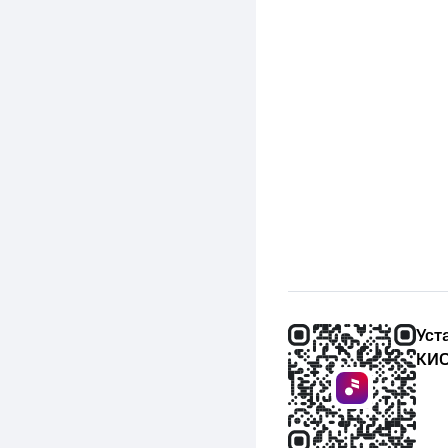
Уст
КИО