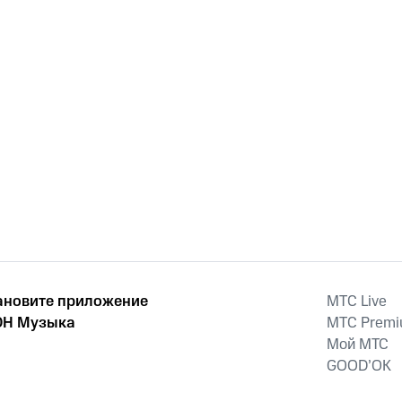
ановите приложение
MTС Live
Н Музыка
MTС Prem
Мой МТС
GOOD’OK