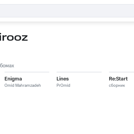
irooz
ьбомах
Enigma
Lines
Re:Start
Omid Mahramzadeh
PrOmid
сборник