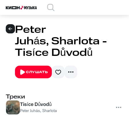
Peter
Juhás, Sharlota -
Tisíce Důvodů
СЛУШАТЬ
Треки
Tisíce Důvodů
Peter Juhás
,
Sharlota