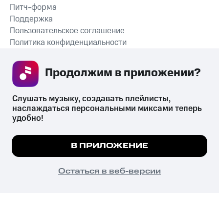
Питч-форма
Поддержка
Пользовательское соглашение
Политика конфиденциальности
Рекомендательные технологии
Продолжим в приложении? 
СКАЧАТЬ ПРИЛОЖЕНИЕ
Слушать музыку, создавать плейлисты, 
наслаждаться персональными миксами теперь 
удобно!
Незаконное потребление наркотических средств,
психотропных веществ, их аналогов причиняет вред здоровью,
Мы используем куки, чтобы на сайте все
В ПРИЛОЖЕНИЕ
их незаконный оборот запрещён и влечёт установленную
работало.
Подробнее
законодательством ответственность.
© 2026 ООО «КИОН».
ПОНЯТНО
Остаться в веб-версии
Все права защищены
18+
Главная
В приложение
Избранное