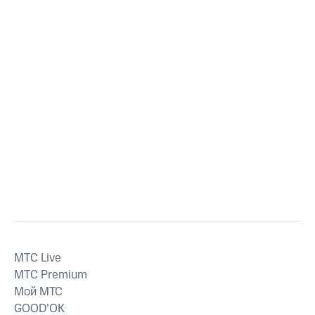
MTС Live
MTС Premium
Мой МТС
GOOD’OK