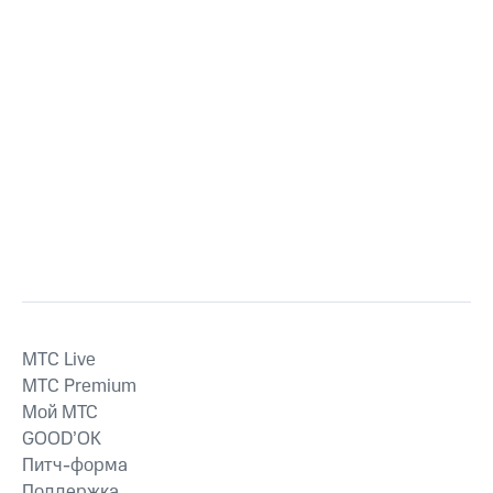
MTС Live
MTС Premium
Мой МТС
GOOD’OK
Питч-форма
Поддержка