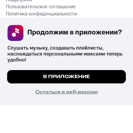
Пользовательское соглашение
Политика конфиденциальности
Рекомендательные технологии
Продолжим в приложении? 
СКАЧАТЬ ПРИЛОЖЕНИЕ
Слушать музыку, создавать плейлисты, 
наслаждаться персональными миксами теперь 
удобно!
Незаконное потребление наркотических средств,
психотропных веществ, их аналогов причиняет вред здоровью,
Мы используем куки, чтобы на сайте все
В ПРИЛОЖЕНИЕ
их незаконный оборот запрещён и влечёт установленную
работало.
Подробнее
законодательством ответственность.
© 2026 ООО «КИОН».
ПОНЯТНО
Остаться в веб-версии
Все права защищены
18+
Главная
В приложение
Избранное