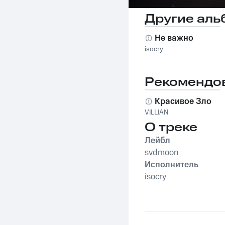
Другие аль
Не важно
isocry
Рекомендо
Красивое Зло
VILLIAN
О треке
Лейбл
svdmoon
Исполнитель
isocry