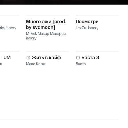
Много лжи [prod.
Посмотри
by svdmoon]
kiy
,
isocry
LexZu
,
isocry
M-Vel
,
Макар Макаров
,
isocry
NTUM
Жить в кайф
Баста 3
нц
Макс Корж
Баста