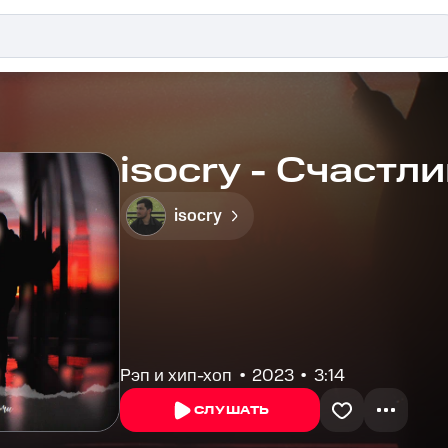
isocry - Счастл
isocry
Рэп и хип-хоп
2023
3:14
СЛУШАТЬ