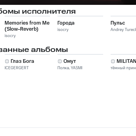
бомы исполнителя
Memories from Me
Города
Пульс
(Slow-Reverb)
isocry
Andrey Turec
isocry
ванные альбомы
Глаз Бога
Омут
MILITA
ICEGERGERT
Полка
,
YASMI
тёмный при