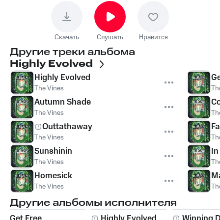
Скачать
Слушать
Нравится
Другие треки альбома
Highly Evolved
Highly Evolved
Ge
The Vines
Th
Autumn Shade
Co
The Vines
Th
Outtathaway
Fa
The Vines
Th
Sunshinin
In
The Vines
Th
Homesick
Ma
The Vines
Th
Другие альбомы исполнителя
Get Free
Highly Evolved
Winning 