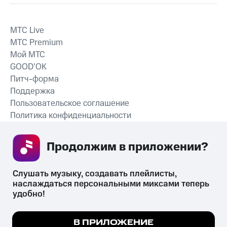
MTС Live
MTС Premium
Мой МТС
GOOD’OK
Питч-форма
Поддержка
Пользовательское соглашение
Политика конфиденциальности
Рекомендательные технологии
Продолжим в приложении? 
СКАЧАТЬ ПРИЛОЖЕНИЕ
Слушать музыку, создавать плейлисты, 
наслаждаться персональными миксами теперь 
удобно!
Незаконное потребление наркотических средств,
психотропных веществ, их аналогов причиняет вред здоровью,
Мы используем куки, чтобы на сайте все
В ПРИЛОЖЕНИЕ
их незаконный оборот запрещён и влечёт установленную