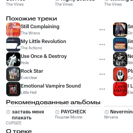
The Vines
The Vines
The Vines
Похожие треки
Still Complaining
S
The Wrens
Dir
My Little Revolution
Ji
The Actions
Re
Use Once & Destroy
N
Hole
Ni
Rock Star
Pl
Everclear
Cyc
Emotional Vampire Sound
I 
Little Hell
El
Рекомендованные альбомы
заставь меня
PAYCHECK
Nevermin
плакать
Пошлая Молли
Nirvana
CUPSIZE
О треке