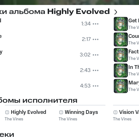
ки альбома
Highly Evolved
d
Get 
1:34
The V
e
Cou
2:17
The V
y
Fact
3:02
The V
In T
2:43
The V
Mar
4:53
The V
бомы исполнителя
Highly Evolved
Winning Days
Vision V
The Vines
The Vines
The Vines
еки