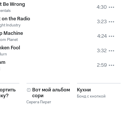
t Be Wrong
4:30
entals
 on the Radio
3:23
ht Industry
ep Machine
4:24
om Planet
nken Fool
3:32
Burn
am
2:59
t
ортить
Вот мой альбом,
Кухни
нку?
сори
Бонд с кнопкой
Серега Пират