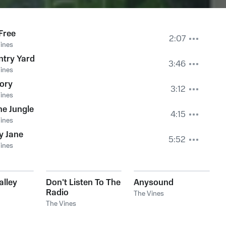
Free
2:07
ines
ntry Yard
3:46
ines
ory
3:12
ines
he Jungle
4:15
ines
y Jane
5:52
ines
alley
Don't Listen To The
Anysound
Radio
The Vines
The Vines