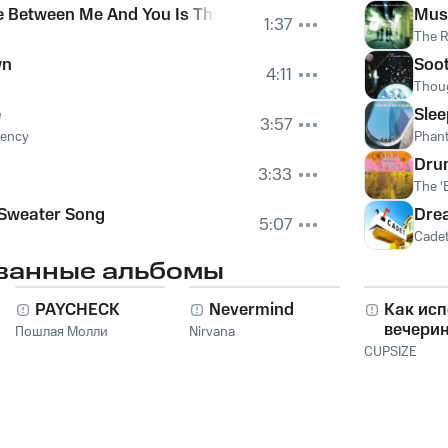
e Between Me And You Is That I'm Not On Fire
Mus
1:37
The R
wn
Soot
4:11
Thoug
e
Sle
3:57
uency
Phant
Dru
3:33
The '
 Sweater Song
Dre
5:07
Cade
ванные альбомы
PAYCHECK
Nevermind
Как исп
вечери
Пошлая Молли
Nirvana
CUPSIZE