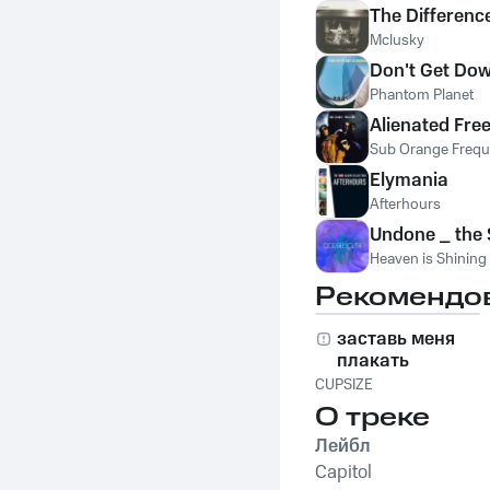
The Differenc
Mclusky
Don't Get Do
Phantom Planet
Alienated Fre
Sub Orange Freq
Elymania
Afterhours
Undone _ the
Heaven is Shining
Рекомендо
заставь меня
плакать
CUPSIZE
О треке
Лейбл
Capitol