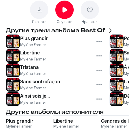
Скачать
Слушать
Нравится
Другие треки альбома
Best Of
Plus grandir
Po
Mylène Farmer
My
Libertine
Sa
Mylène Farmer
My
Tristana
À 
Mylène Farmer
My
Sans contrefaçon
La
Mylène Farmer
My
Ainsi sois je...
D
Mylène Farmer
My
Другие альбомы исполнителя
Plus grandir
Libertine
Cendres de 
Mylène Farmer
Mylène Farmer
Mylène Farmer