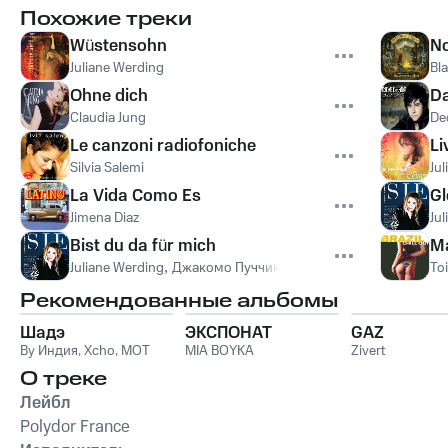
Похожие треки
Wüstensohn
N
Juliane Werding
Bl
Ohne dich
Da
Claudia Jung
De
Le canzoni radiofoniche
Li
Silvia Salemi
Jul
La Vida Como Es
Gl
Jimena Diaz
Ju
Bist du da für mich
M
Juliane Werding
,
Джакомо Пуччини
To
Рекомендованные альбомы
Шадэ
ЭКСПОНАТ
GAZ
By Индия
,
Xcho
,
MOT
MIA BOYKA
Zivert
О треке
Лейбл
Polydor France