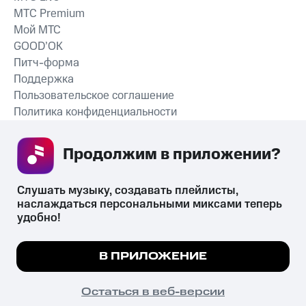
MTС Premium
Мой МТС
GOOD’OK
Питч-форма
Поддержка
Пользовательское соглашение
Политика конфиденциальности
Рекомендательные технологии
Продолжим в приложении? 
СКАЧАТЬ ПРИЛОЖЕНИЕ
Слушать музыку, создавать плейлисты, 
наслаждаться персональными миксами теперь 
удобно!
Незаконное потребление наркотических средств,
психотропных веществ, их аналогов причиняет вред здоровью,
Мы используем куки, чтобы на сайте все
В ПРИЛОЖЕНИЕ
их незаконный оборот запрещён и влечёт установленную
работало.
Подробнее
законодательством ответственность.
© 2026 ООО «КИОН».
ПОНЯТНО
Остаться в веб-версии
Все права защищены
18+