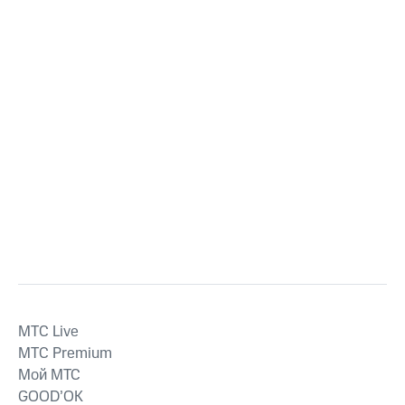
MTС Live
MTС Premium
Мой МТС
GOOD’OK