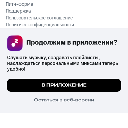
Питч-форма
Поддержка
Пользовательское соглашение
Политика конфиденциальности
Рекомендательные технологии
Продолжим в приложении? 
СКАЧАТЬ ПРИЛОЖЕНИЕ
Слушать музыку, создавать плейлисты, 
наслаждаться персональными миксами теперь 
удобно!
Незаконное потребление наркотических средств,
психотропных веществ, их аналогов причиняет вред здоровью,
Мы используем куки, чтобы на сайте все
В ПРИЛОЖЕНИЕ
их незаконный оборот запрещён и влечёт установленную
работало.
Подробнее
законодательством ответственность.
© 2026 ООО «КИОН».
ПОНЯТНО
Остаться в веб-версии
Все права защищены
18+
Главная
В приложение
Избранное