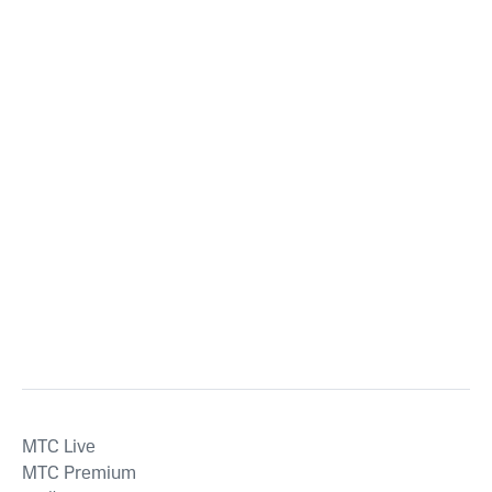
MTС Live
MTС Premium