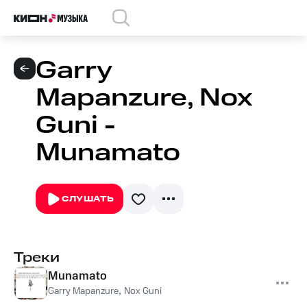
Garry
Mapanzure, Nox
Guni -
Munamato
СЛУШАТЬ
Треки
Munamato
Garry Mapanzure
,
Nox Guni