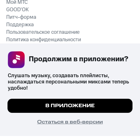
Мой МТС
GOOD’OK
Питч-форма
Поддержка
Пользовательское соглашение
Политика конфиденциальности
Рекомендательные технологии
Продолжим в приложении? 
СКАЧАТЬ ПРИЛОЖЕНИЕ
Слушать музыку, создавать плейлисты, 
наслаждаться персональными миксами теперь 
удобно!
Незаконное потребление наркотических средств,
психотропных веществ, их аналогов причиняет вред здоровью,
Мы используем куки, чтобы на сайте все
В ПРИЛОЖЕНИЕ
их незаконный оборот запрещён и влечёт установленную
работало.
Подробнее
законодательством ответственность.
© 2026 ООО «КИОН».
ПОНЯТНО
Остаться в веб-версии
Все права защищены
18+
Главная
В приложение
Избранное