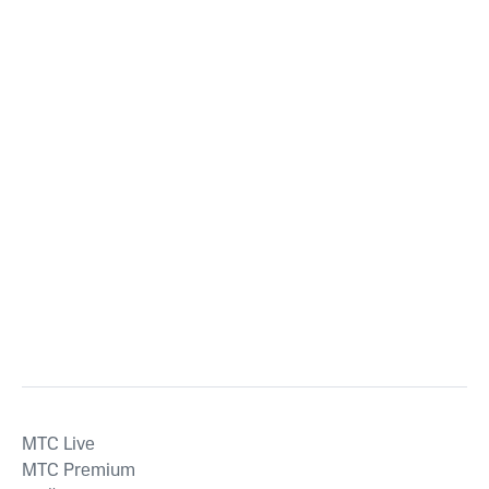
MTС Live
MTС Premium