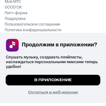
Мой МТС
GOOD’OK
Питч-форма
Поддержка
Пользовательское соглашение
Политика конфиденциальности
Рекомендательные технологии
Продолжим в приложении? 
СКАЧАТЬ ПРИЛОЖЕНИЕ
Слушать музыку, создавать плейлисты, 
наслаждаться персональными миксами теперь 
удобно!
Незаконное потребление наркотических средств,
психотропных веществ, их аналогов причиняет вред здоровью,
Мы используем куки, чтобы на сайте все
В ПРИЛОЖЕНИЕ
их незаконный оборот запрещён и влечёт установленную
работало.
Подробнее
законодательством ответственность.
© 2026 ООО «КИОН».
ПОНЯТНО
Остаться в веб-версии
Все права защищены
18+
Главная
В приложение
Избранное