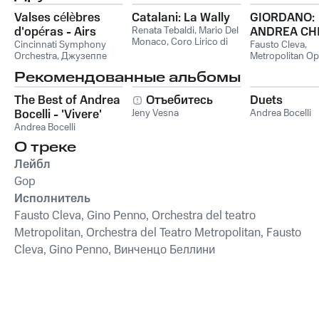
Valses célèbres
Catalani: La Wally
GIORDANO:
d'opéras - Airs
Renata Tebaldi
,
Mario Del
ANDREA CH
Monaco
,
Coro Lirico di
favoris
Cincinnati Symphony
HALÉVY: LA 
Fausto Cleva
,
Torino
,
Orchestre
Orchestra
,
Джузеппе
Metropolitan Op
Philharmonique de
Верди
,
Claude Debussy
,
Orchestra
,
Anto
Рекомендованные альбомы
Monte‐Carlo
,
Fausto
Умберто Джордано
Guadagno
,
Roya
Cleva
Philharmonic O
The Best of Andrea
Отъебитесь
Duets
Умберто Джор
Bocelli - 'Vivere'
Jeny Vesna
Andrea Bocelli
Andrea Bocelli
О треке
Лейбл
Gop
Исполнитель
Fausto Cleva, Gino Penno, Orchestra del teatro
Metropolitan, Orchestra del Teatro Metropolitan, Fausto
Cleva, Gino Penno, Винченцо Беллини