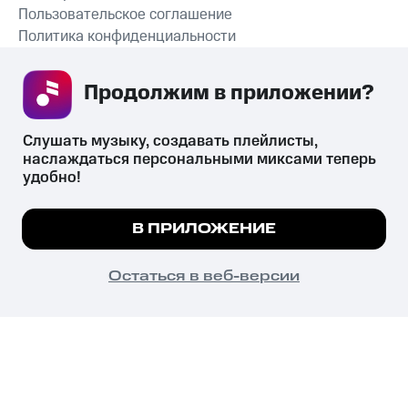
Пользовательское соглашение
Политика конфиденциальности
Рекомендательные технологии
Продолжим в приложении? 
СКАЧАТЬ ПРИЛОЖЕНИЕ
Слушать музыку, создавать плейлисты, 
наслаждаться персональными миксами теперь 
удобно!
Незаконное потребление наркотических средств,
психотропных веществ, их аналогов причиняет вред здоровью,
Мы используем куки, чтобы на сайте все
В ПРИЛОЖЕНИЕ
их незаконный оборот запрещён и влечёт установленную
работало.
Подробнее
законодательством ответственность.
© 2026 ООО «КИОН».
ПОНЯТНО
Остаться в веб-версии
Все права защищены
18+
Главная
В приложение
Избранное