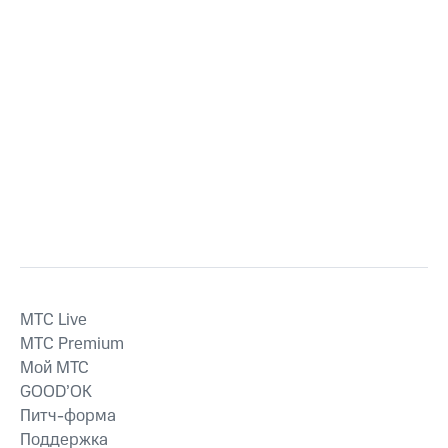
MTС Live
MTС Premium
Мой МТС
GOOD’OK
Питч-форма
Поддержка