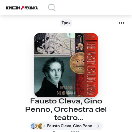
Трек
Fausto Cleva, Gino
Penno, Orchestra del
teatro
Metropolitan, Orchestra
Fausto Cleva, Gino Penno, Orchestra del teatro Metropolitan, Orchestra del Teatro Metropolitan, Fausto Cleva, Gino Penno, Винченцо Беллини