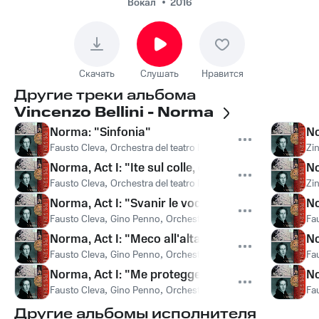
del Teatro Metropolitan,
Вокал
2016
Fausto Cleva, Gino
Penno, Винченцо
Беллини - Norma, Act I:
Скачать
Слушать
Нравится
"Meco all'altar di
Другие треки альбома
Venere" (Pollione)
Vincenzo Bellini - Norma
Norma: "Sinfonia"
No
Fausto Cleva
,
Orchestra del teatro Metropolitan
,
Orchestra del 
Zi
Norma, Act I: "Ite sul colle, o Druidi" (Oroveso, C
No
Fausto Cleva
,
Orchestra del teatro Metropolitan
,
Cesare Siepi
Zi
,
Norma, Act I: "Svanir le voci!" (Pollione, Flavio)
No
Fausto Cleva
,
Gino Penno
,
Orchestra del teatro Metropolitan
Fa
,
P
Norma, Act I: "Meco all'altar di Venere" (Pollione
No
Fausto Cleva
,
Gino Penno
,
Orchestra del teatro Metropolitan
Fa
,
O
Norma, Act I: "Me protegge, me difende" (Pollio
No
Fausto Cleva
,
Gino Penno
,
Orchestra del teatro Metropolitan
Fa
,
O
Другие альбомы исполнителя