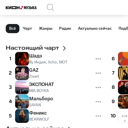
Всё
Чарт
Жанры
Радио
Актуально сейчас
Подб
Настоящий чарт
Шадэ
1
6
By Индия
,
Xcho
,
MOT
GAZ
2
7
Zivert
ЭКСПОНАТ
3
8
MIA BOYKA
Мальборо
4
9
SAYAN
Феникс
5
10
BEARWOLF