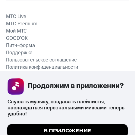
MTС Live
MTС Premium
Мой МТС
GOOD’OK
Питч-форма
Поддержка
Пользовательское соглашение
Политика конфиденциальности
Рекомендательные технологии
Продолжим в приложении? 
СКАЧАТЬ ПРИЛОЖЕНИЕ
Слушать музыку, создавать плейлисты, 
наслаждаться персональными миксами теперь 
удобно!
Незаконное потребление наркотических средств,
психотропных веществ, их аналогов причиняет вред здоровью,
Мы используем куки, чтобы на сайте все
В ПРИЛОЖЕНИЕ
их незаконный оборот запрещён и влечёт установленную
работало.
Подробнее