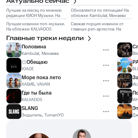
Актуально сейчас
Лучшее за месяц по мнению
Обновляется по пятницам! На
редакции КИОН Музыки. На
обложке: Kambulat, Минаева
обложке: Marselle
Лучшие новинки поп-музыки.
Свежая порция новинок от
На обложке: KALVADOS
главных рэп-артистов. На
обложке: Эндшпиль, TumaniYO
Главные треки недели
Половина
С
Kambulat
,
Минаева
Bii
Обещаю
Р
10AGE
BL
Море пока лето
З
ХАБИБ
,
VAVAN
Ис
Где ты была
П
KALVADOS
WH
SLANG
Эт
Эндшпиль
,
TumaniYO
Дж