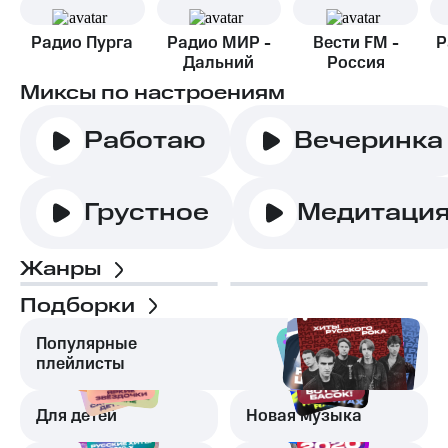
Радио Пурга
Радио МИР -
Вести FM -
Р
Дальний
Россия
Восток
Миксы по настроениям
Работаю
Вечеринка
Грустное
Медитаци
Жанры
Подборки
Популярные
плейлисты
Для детей
Новая музыка