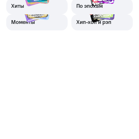
Хиты
По эпохам
Моменты
Хип-хоп и рэп