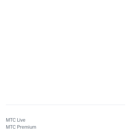
MTС Live
MTС Premium