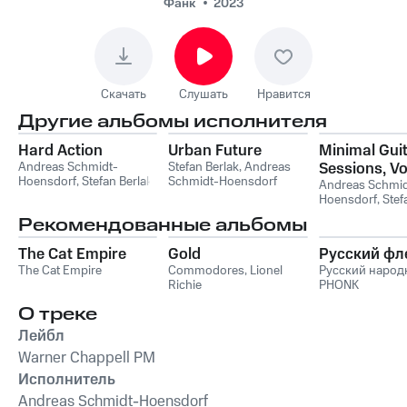
Фанк
2023
Скачать
Слушать
Нравится
Другие альбомы исполнителя
Hard Action
Urban Future
Minimal Gui
Andreas Schmidt-
Stefan Berlak
,
Andreas
Sessions, Vol
Hoensdorf
,
Stefan Berlak
Schmidt-Hoensdorf
Andreas Schmid
Hoensdorf
,
Stef
Рекомендованные альбомы
The Cat Empire
Gold
Русский фл
The Cat Empire
Commodores
,
Lionel
Русский наро
Richie
PHONK
О треке
Лейбл
Warner Chappell PM
Исполнитель
Andreas Schmidt-Hoensdorf