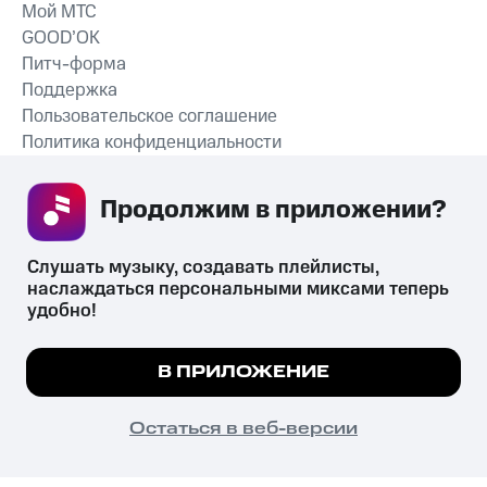
Мой МТС
GOOD’OK
Питч-форма
Поддержка
Пользовательское соглашение
Политика конфиденциальности
Рекомендательные технологии
Продолжим в приложении? 
СКАЧАТЬ ПРИЛОЖЕНИЕ
Слушать музыку, создавать плейлисты, 
наслаждаться персональными миксами теперь 
удобно!
Незаконное потребление наркотических средств,
психотропных веществ, их аналогов причиняет вред здоровью,
Мы используем куки, чтобы на сайте все
В ПРИЛОЖЕНИЕ
их незаконный оборот запрещён и влечёт установленную
работало.
Подробнее
законодательством ответственность.
© 2026 ООО «КИОН».
ПОНЯТНО
Остаться в веб-версии
Все права защищены
18+
Главная
В приложение
Избранное