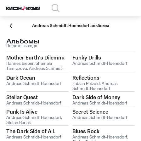
Andreas Schmidt-Hoensdorf альбомы
Альбомы
По дате выхода
Mother Earth's Dilemma
Funky Drills
Hannes Bieber
,
Shamala
Andreas Schmidt-Hoensdorf
Tamrazova
,
Andreas Schmidt-
Hoensdorf
Dark Ocean
Reflections
Andreas Schmidt-Hoensdorf
Fabian Petzold
,
Andreas
Schmidt-Hoensdorf
Stellar Quest
Dark Side of Money
Andreas Schmidt-Hoensdorf
Andreas Schmidt-Hoensdorf
Punk Is Alive
Secret Science
Andreas Schmidt-Hoensdorf
,
Andreas Schmidt-Hoensdorf
Stefan Berlak
The Dark Side of A.I.
Blues Rock
Andreas Schmidt-Hoensdorf
Andreas Schmidt-Hoensdorf
,