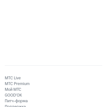
MTС Live
MTС Premium
Мой МТС
GOOD’OK
Питч-форма
Поддержка