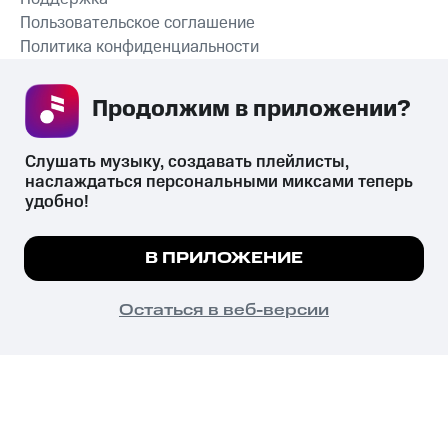
Пользовательское соглашение
Политика конфиденциальности
Рекомендательные технологии
Продолжим в приложении? 
СКАЧАТЬ ПРИЛОЖЕНИЕ
Слушать музыку, создавать плейлисты, 
наслаждаться персональными миксами теперь 
удобно!
Незаконное потребление наркотических средств,
психотропных веществ, их аналогов причиняет вред здоровью,
Мы используем куки, чтобы на сайте все
В ПРИЛОЖЕНИЕ
их незаконный оборот запрещён и влечёт установленную
работало.
Подробнее
законодательством ответственность.
© 2026 ООО «КИОН».
ПОНЯТНО
Остаться в веб-версии
Все права защищены
18+
Главная
В приложение
Избранное