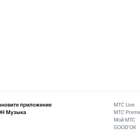
ановите приложение
MTС Live
Н Музыка
MTС Prem
Мой МТС
GOOD’OK