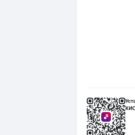
Уст
КИО