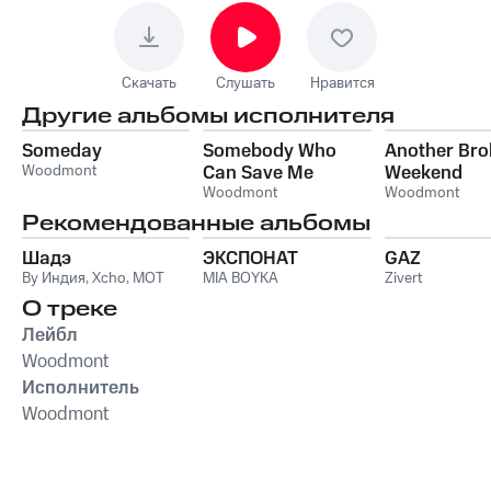
Скачать
Слушать
Нравится
Другие альбомы исполнителя
Someday
Somebody Who
Another Bro
Woodmont
Can Save Me
Weekend
Woodmont
Woodmont
Рекомендованные альбомы
Шадэ
ЭКСПОНАТ
GAZ
By Индия
,
Xcho
,
MOT
MIA BOYKA
Zivert
О треке
Лейбл
Woodmont
Исполнитель
Woodmont