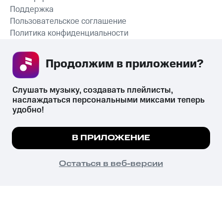
Поддержка
Пользовательское соглашение
Политика конфиденциальности
Рекомендательные технологии
Продолжим в приложении? 
СКАЧАТЬ ПРИЛОЖЕНИЕ
Слушать музыку, создавать плейлисты, 
наслаждаться персональными миксами теперь 
удобно!
Незаконное потребление наркотических средств,
психотропных веществ, их аналогов причиняет вред здоровью,
Мы используем куки, чтобы на сайте все
В ПРИЛОЖЕНИЕ
их незаконный оборот запрещён и влечёт установленную
работало.
Подробнее
законодательством ответственность.
© 2026 ООО «КИОН».
ПОНЯТНО
Остаться в веб-версии
Все права защищены
18+
Главная
В приложение
Избранное