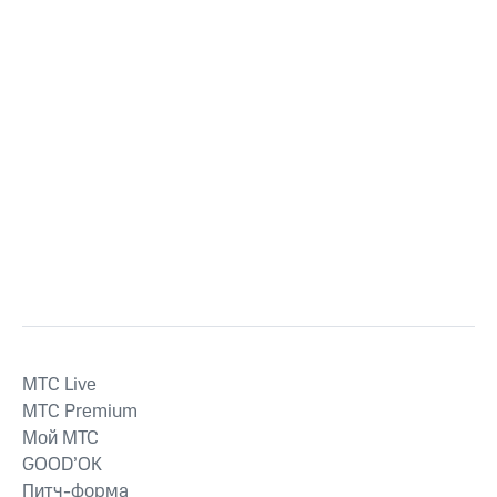
MTС Live
MTС Premium
Мой МТС
GOOD’OK
Питч-форма