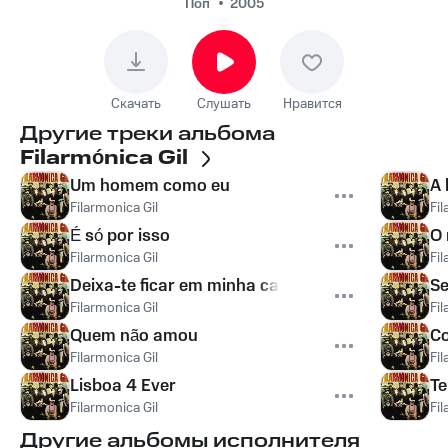
Поп
2005
Скачать
Слушать
Нравится
Другие треки альбома
Filarmónica Gil
Um homem como eu
A 
Filarmonica Gil
Fil
É só por isso
O 
Filarmonica Gil
Fil
Deixa-te ficar em minha casa
Se
Filarmonica Gil
Fil
Quem não amou
Co
Filarmonica Gil
Fil
Lisboa 4 Ever
Te
Filarmonica Gil
Fil
Другие альбомы исполнителя