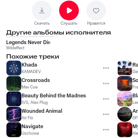
Скачать
Слушать
Нравится
Другие альбомы исполнителя
Legends Never Die
Wildeffect
Похожие треки
Khada
Ra
KAMADEV
Da
Crossroads
So
Max Cue
Fr
Beauty Behind the Madness
Bl
JVS
,
Alex Plug
Le
Wounded Animal
A
Air Flo
DF
Navigate
My
Uschowa
Al