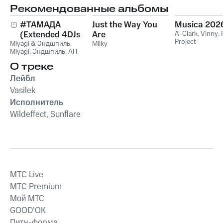
Рекомендованные альбомы
#ТАМАДА
Just the Way You
Musica 202
(Extended 4DJs
Are
A-Clark
,
Vinny
,
Project
Miyagi & Эндшпиль
Pack)
,
Milky
Miyagi
,
Эндшпиль
,
Al I
Bo
,
Wooshendoo
О треке
Лейбл
Vasilek
Исполнитель
Wildeffect, Sunflare
MTС Live
MTС Premium
Мой МТС
GOOD’OK
Питч-форма