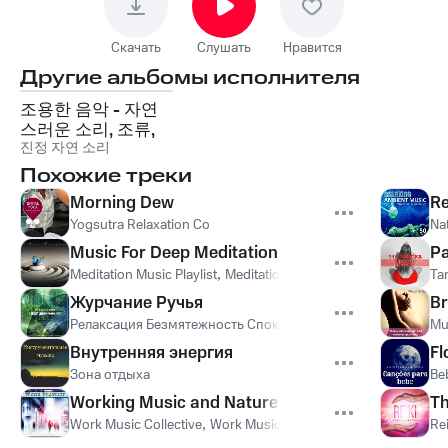
Скачать
Слушать
Нравится
Другие альбомы исполнителя
조용한 음악 - 자연
스러운 소리, 조류,
물, 비, 기분 전환, 마
진정 자연 소리
음 챙김, 마사지, 독
Похожие треки
서, 배경 음악
Morning Dew
Re
Yogsutra Relaxation Co
Na
Music For Deep Meditation
Pa
Meditation Music Playlist
,
Meditation Music Collective
,
Meditati
Ta
Журчание Pучья
Br
Релаксация Безмятежность Спокойствие
Mu
Внутренняя энергия
Fl
Зона отдыха
Be
Working Music and Nature Sounds
Th
Work Music Collective
,
Work Music Bliss
,
Work Playlist
Rei