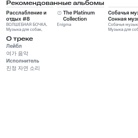
Рекомендованные альбомы
Расслабление и
The Platinum
Собачья му
отдых #8
Collection
Сонная муз
ВОЛШЕБНАЯ БОЧКА
,
Enigma
для собак и
Собачья музык
Музыка для собак
,
Музыка для со
музыка для
Романтическая музыка
,
Сонная музыка
релаксации
О треке
Relax
,
Музыка для
собак
чтения
,
Relax Music
Лейбл
여가 음악
Исполнитель
진정 자연 소리