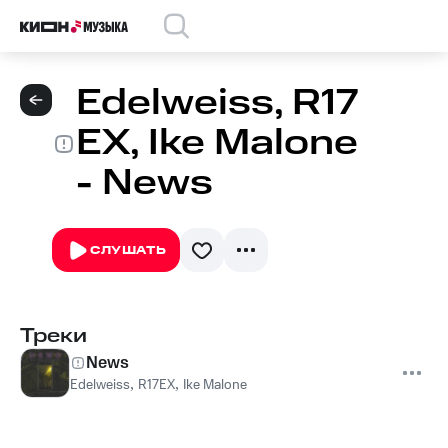
Edelweiss, R17
EX, Ike Malone
- News
СЛУШАТЬ
Треки
News
Edelweiss
,
R17EX
,
Ike Malone