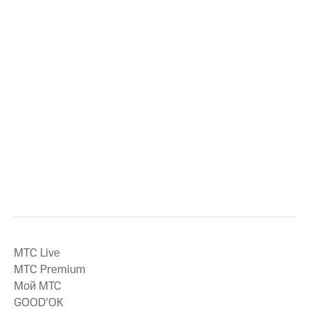
MTС Live
MTС Premium
Мой МТС
GOOD’OK