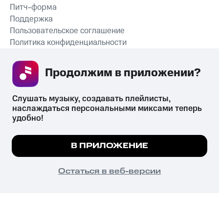
Питч-форма
Поддержка
Пользовательское соглашение
Политика конфиденциальности
Рекомендательные технологии
Продолжим в приложении? 
СКАЧАТЬ ПРИЛОЖЕНИЕ
Слушать музыку, создавать плейлисты, 
наслаждаться персональными миксами теперь 
удобно!
Незаконное потребление наркотических средств,
психотропных веществ, их аналогов причиняет вред здоровью,
Мы используем куки, чтобы на сайте все
В ПРИЛОЖЕНИЕ
их незаконный оборот запрещён и влечёт установленную
работало.
Подробнее
законодательством ответственность.
© 2026 ООО «КИОН».
ПОНЯТНО
Остаться в веб-версии
Все права защищены
18+
Главная
В приложение
Избранное