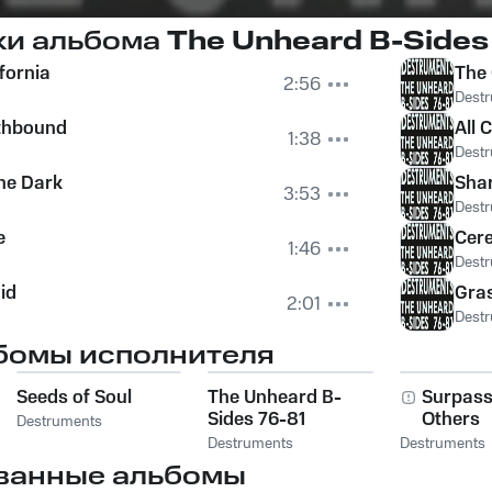
ки альбома
The Unheard B-Sides
fornia
The
2:56
Dest
rthbound
All C
1:38
Dest
he Dark
Shar
3:53
Dest
e
Cer
1:46
Dest
id
Gra
2:01
Dest
бомы исполнителя
Seeds of Soul
The Unheard B-
Surpassi
Sides 76-81
Others
Destruments
Destruments
Destruments
ванные альбомы