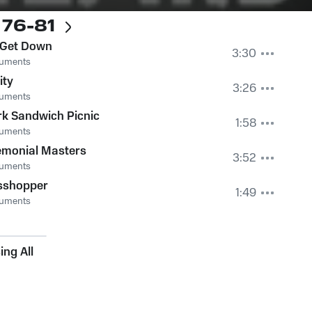
 76-81
 Get Down
3:30
ruments
ity
3:26
ruments
k Sandwich Picnic
1:58
ruments
emonial Masters
3:52
ruments
sshopper
1:49
ruments
ng All