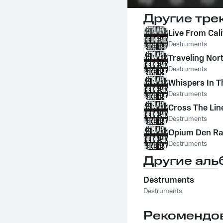
Другие тре
Live From Cali
Destruments
Traveling No
Destruments
Whispers In T
Destruments
Cross The Lin
Destruments
Opium Den Ra
Destruments
Другие аль
Destruments
Destruments
Рекомендо