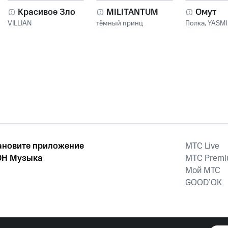
Красивое Зло
MILITANTUM
Омут
VILLIAN
тёмный принц
Полка
,
YASMI
ановите приложение
MTС Live
Н Музыка
MTС Prem
Мой МТС
GOOD’OK