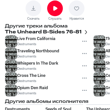
Скачать
Слушать
Нравится
Другие треки альбома
The Unheard B-Sides 76-81
Live From California
T
Destruments
De
Traveling Northbound
Al
Destruments
De
Whispers In The Dark
Sh
Destruments
De
Cross The Line
Ce
Destruments
De
Opium Den Raid
G
Destruments
De
Другие альбомы исполнителя
Destruments
Seeds of Soul
The Unheard