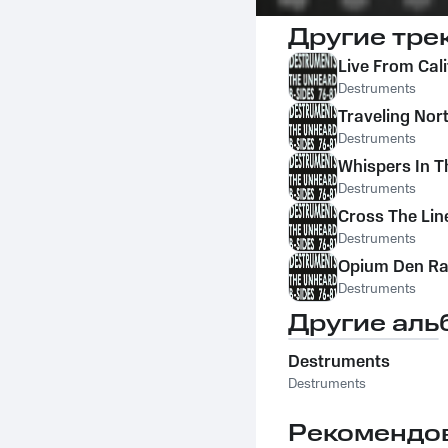
Другие тре
Live From Cali
Destruments
Traveling No
Destruments
Whispers In T
Destruments
Cross The Lin
Destruments
Opium Den Ra
Destruments
Другие аль
Destruments
Destruments
Рекомендо