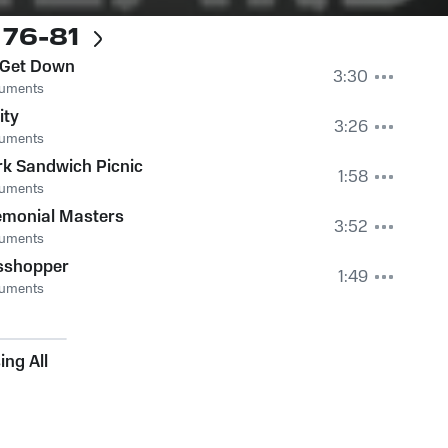
 76-81
 Get Down
3:30
ruments
ity
3:26
ruments
k Sandwich Picnic
1:58
ruments
emonial Masters
3:52
ruments
sshopper
1:49
ruments
ng All