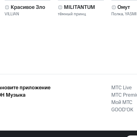
Красивое Зло
MILITANTUM
Омут
VILLIAN
тёмный принц
Полка
,
YASMI
ановите приложение
MTС Live
Н Музыка
MTС Prem
Мой МТС
GOOD’OK