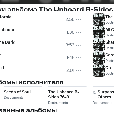
ки альбома
The Unheard B-Sides
fornia
The
2:56
Dest
rthbound
All C
1:38
Dest
he Dark
Shar
3:53
Dest
e
Cer
1:46
Dest
id
Gra
2:01
Dest
бомы исполнителя
Seeds of Soul
The Unheard B-
Surpassi
Sides 76-81
Others
Destruments
Destruments
Destruments
ванные альбомы