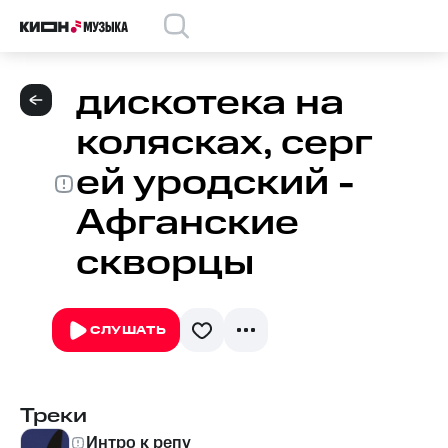
дискотека на
колясках, серг
ей уродский -
Афганские
скворцы
СЛУШАТЬ
Треки
Интро к репу