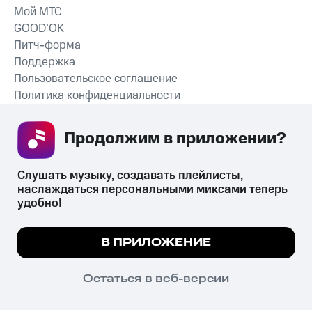
Мой МТС
GOOD’OK
Питч-форма
Поддержка
Пользовательское соглашение
Политика конфиденциальности
Рекомендательные технологии
Продолжим в приложении? 
СКАЧАТЬ ПРИЛОЖЕНИЕ
Слушать музыку, создавать плейлисты, 
наслаждаться персональными миксами теперь 
удобно!
Незаконное потребление наркотических средств,
психотропных веществ, их аналогов причиняет вред здоровью,
Мы используем куки, чтобы на сайте все
В ПРИЛОЖЕНИЕ
их незаконный оборот запрещён и влечёт установленную
работало.
Подробнее
законодательством ответственность.
© 2026 ООО «КИОН».
ПОНЯТНО
Остаться в веб-версии
Все права защищены
18+
Главная
В приложение
Избранное