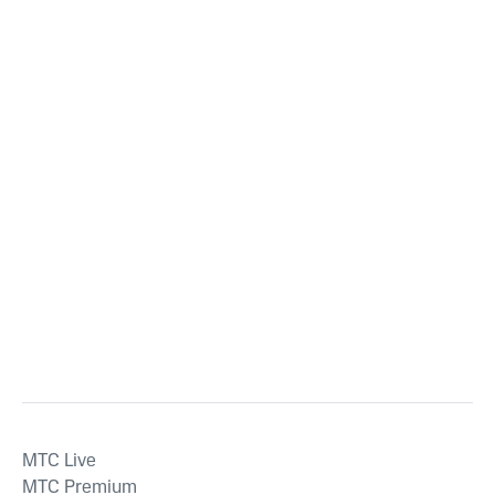
MTС Live
MTС Premium