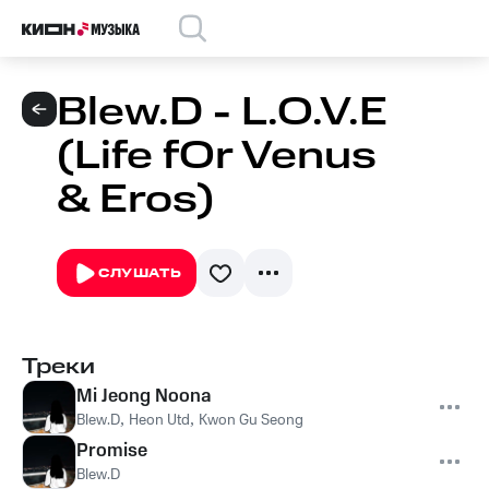
Blew.D - L.O.V.E
(Life fOr Venus
& Eros)
СЛУШАТЬ
Треки
Mi Jeong Noona
Blew.D
,
Heon Utd
,
Kwon Gu Seong
Promise
Blew.D