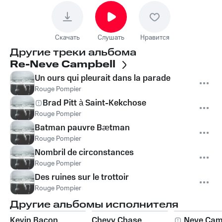
Скачать
Слушать
Нравится
Другие треки альбома
Re-Neve Campbell
Un ours qui pleurait dans la parade
Rouge Pompier
Brad Pitt à Saint-Kekchose
Rouge Pompier
Batman pauvre Bætman
Rouge Pompier
Nombril de circonstances
Rouge Pompier
Des ruines sur le trottoir
Rouge Pompier
Другие альбомы исполнителя
Kevin Bacon
Chevy Chase
Neve Cam