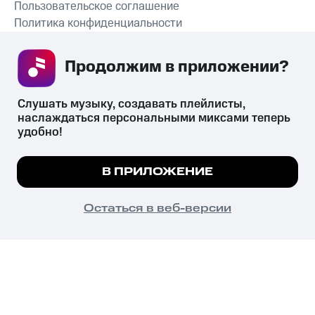
Пользовательское соглашение
Политика конфиденциальности
Рекомендательные технологии
Продолжим в приложении? 
СКАЧАТЬ ПРИЛОЖЕНИЕ
Слушать музыку, создавать плейлисты, 
наслаждаться персональными миксами теперь 
удобно!
Незаконное потребление наркотических средств,
психотропных веществ, их аналогов причиняет вред здоровью,
Мы используем куки, чтобы на сайте все
В ПРИЛОЖЕНИЕ
их незаконный оборот запрещён и влечёт установленную
работало.
Подробнее
законодательством ответственность.
© 2026 ООО «КИОН».
ПОНЯТНО
Остаться в веб-версии
Все права защищены
18+
Главная
В приложение
Избранное