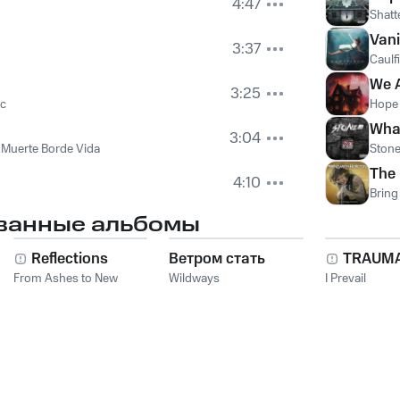
4:47
Shatt
Vani
3:37
Caulf
We 
3:25
ic
Hope 
Wha
3:04
,
Muerte Borde Vida
Ston
The
4:10
Bring
ванные альбомы
Reflections
Ветром стать
TRAUM
From Ashes to New
Wildways
I Prevail