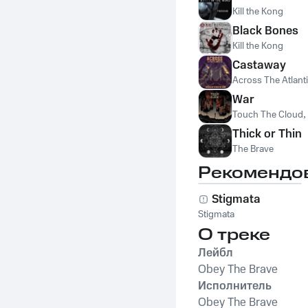
Kill the Kong
Black Bones
Kill the Kong
Castaway
Across The Atlant
War
Touch The Cloud
Thick or Thin
The Brave
Рекомендо
Stigmata
Stigmata
О треке
Лейбл
Obey The Brave
Исполнитель
Obey The Brave