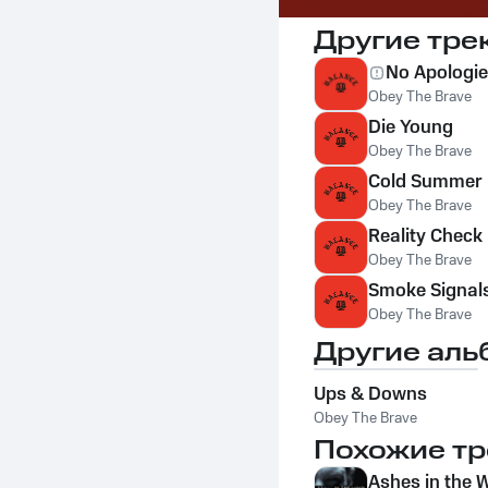
Другие тре
No Apologi
Obey The Brave
Die Young
Obey The Brave
Cold Summer
Obey The Brave
Reality Check
Obey The Brave
Smoke Signal
Obey The Brave
Другие аль
Ups & Downs
Obey The Brave
Похожие тр
Ashes in the 