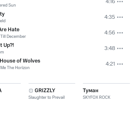
4:16
ered Sun
ty
4:35
ield
Are Hate
4:56
Till December
t Up?!
3:48
em
 House of Wolves
4:21
 Me The Horizon
A
GRIZZLY
Туман
Slaughter to Prevail
SKYFOX ROCK