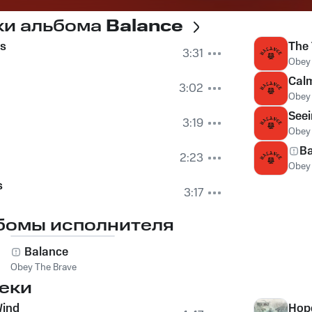
ки альбома
Balance
es
The 
3:31
Obey 
Calm
3:02
Obey 
See
3:19
Obey 
Ba
2:23
Obey 
s
3:17
бомы исполнителя
Balance
Obey The Brave
еки
Wind
Hop