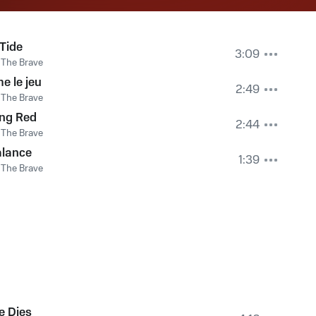
Tide
3:09
The Brave
e le jeu
2:49
The Brave
ing Red
2:44
The Brave
lance
1:39
The Brave
e Dies