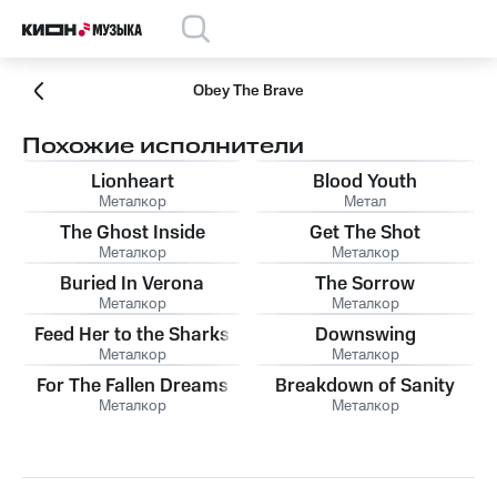
Obey The Brave
Похожие исполнители
Lionheart
Blood Youth
Металкор
Метал
The Ghost Inside
Get The Shot
Металкор
Металкор
Buried In Verona
The Sorrow
Металкор
Металкор
Feed Her to the Sharks
Downswing
Металкор
Металкор
For The Fallen Dreams
Breakdown of Sanity
Металкор
Металкор