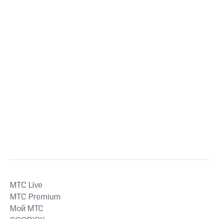
MTС Live
MTС Premium
Мой МТС