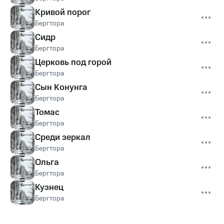
Кривой порог
Бергтора
Сидр
Бергтора
Церковь под горой
Бергтора
Сын Конунга
Бергтора
Томас
Бергтора
Среди зеркал
Бергтора
Ольга
Бергтора
Кузнец
Бергтора