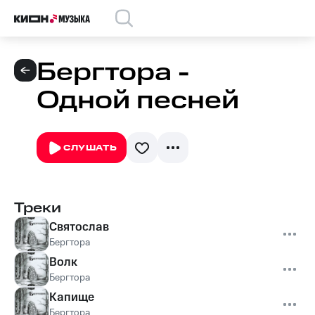
Бергтора -
Одной песней
СЛУШАТЬ
Треки
Святослав
Бергтора
Волк
Бергтора
Капище
Бергтора