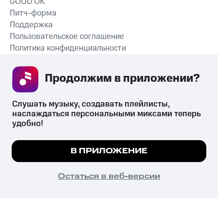
GOOD’OK
Питч-форма
Поддержка
Пользовательское соглашение
Политика конфиденциальности
Рекомендательные технологии
Продолжим в приложении? 
СКАЧАТЬ ПРИЛОЖЕНИЕ
Слушать музыку, создавать плейлисты, 
наслаждаться персональными миксами теперь 
удобно!
Незаконное потребление наркотических средств,
психотропных веществ, их аналогов причиняет вред здоровью,
Мы используем куки, чтобы на сайте все
В ПРИЛОЖЕНИЕ
их незаконный оборот запрещён и влечёт установленную
работало.
Подробнее
законодательством ответственность.
© 2026 ООО «КИОН».
ПОНЯТНО
Остаться в веб-версии
Все права защищены
18+
Главная
В приложение
Избранное