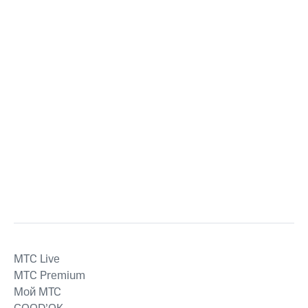
MTС Live
MTС Premium
Мой МТС