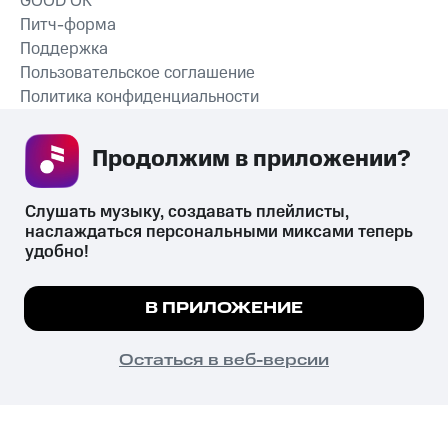
GOOD’OK
Питч-форма
Поддержка
Пользовательское соглашение
Политика конфиденциальности
Рекомендательные технологии
Продолжим в приложении? 
СКАЧАТЬ ПРИЛОЖЕНИЕ
Слушать музыку, создавать плейлисты, 
наслаждаться персональными миксами теперь 
удобно!
Незаконное потребление наркотических средств,
психотропных веществ, их аналогов причиняет вред здоровью,
Мы используем куки, чтобы на сайте все
В ПРИЛОЖЕНИЕ
их незаконный оборот запрещён и влечёт установленную
работало.
Подробнее
законодательством ответственность.
© 2026 ООО «КИОН».
ПОНЯТНО
Остаться в веб-версии
Все права защищены
18+
Главная
В приложение
Избранное