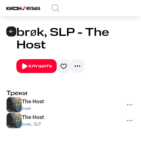
brøk, SLP - The
Host
СЛУШАТЬ
Треки
The Host
brøk
The Host
brøk
,
SLP