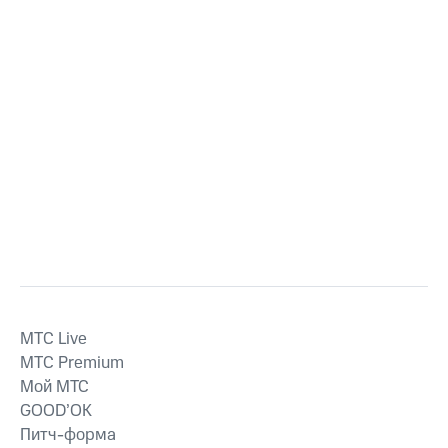
MTС Live
MTС Premium
Мой МТС
GOOD’OK
Питч-форма