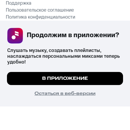
Поддержка
Пользовательское соглашение
Политика конфиденциальности
Рекомендательные технологии
Продолжим в приложении? 
СКАЧАТЬ ПРИЛОЖЕНИЕ
Слушать музыку, создавать плейлисты, 
наслаждаться персональными миксами теперь 
удобно!
Незаконное потребление наркотических средств,
психотропных веществ, их аналогов причиняет вред здоровью,
Мы используем куки, чтобы на сайте все
В ПРИЛОЖЕНИЕ
их незаконный оборот запрещён и влечёт установленную
работало.
Подробнее
законодательством ответственность.
© 2026 ООО «КИОН».
ПОНЯТНО
Остаться в веб-версии
Все права защищены
18+
Главная
В приложение
Избранное