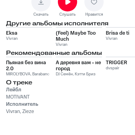
Скачать
Слушать
Нравится
Другие альбомы исполнителя
Eksa
(Feel) Maybe Too
Brisa de ti
Vivran
Much
Vivran
Vivran
Рекомендованные альбомы
Пьяная без вина
А деревня вам - не
TRIGGER
2.0
город
dvspair
MIROLYBOVA
,
Barabanov
DJ Семён
,
Кэтти Бриз
О треке
Лейбл
MOTIVANT
Исполнитель
Vivran, Zieze