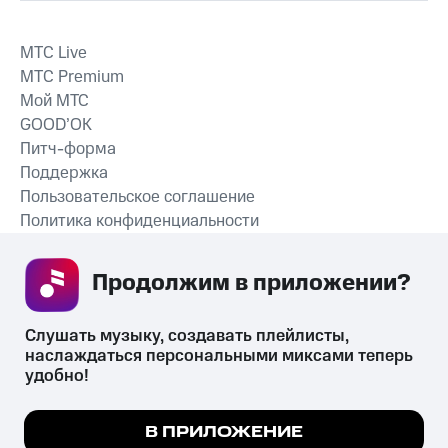
MTС Live
MTС Premium
Мой МТС
GOOD’OK
Питч-форма
Поддержка
Пользовательское соглашение
Политика конфиденциальности
Рекомендательные технологии
Продолжим в приложении? 
СКАЧАТЬ ПРИЛОЖЕНИЕ
Слушать музыку, создавать плейлисты, 
наслаждаться персональными миксами теперь 
удобно!
Незаконное потребление наркотических средств,
психотропных веществ, их аналогов причиняет вред здоровью,
Мы используем куки, чтобы на сайте все
В ПРИЛОЖЕНИЕ
их незаконный оборот запрещён и влечёт установленную
работало.
Подробнее