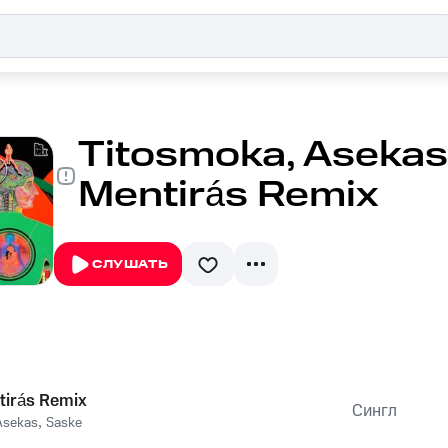
Titosmoka, Asekas
Mentirás Remix
СЛУШАТЬ
irás Remix
Сингл
Asekas
,
Saske