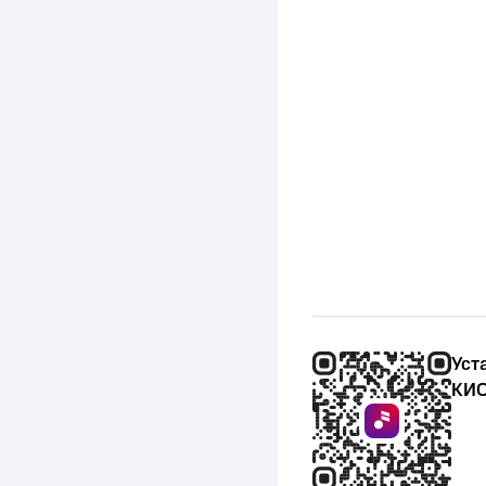
Уст
КИО