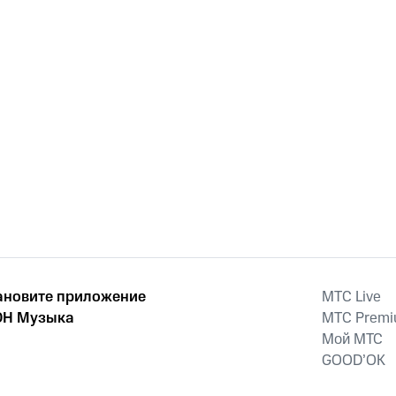
ановите приложение
MTС Live
Н Музыка
MTС Prem
Мой МТС
GOOD’OK