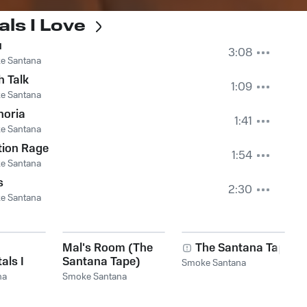
als I Love
u
3:08
e Santana
 Talk
1:09
e Santana
horia
1:41
e Santana
tion Rage
1:54
e Santana
s
2:30
e Santana
Mal's Room (The
The Santana Tape
als I
Santana Tape)
Smoke Santana
na
Smoke Santana