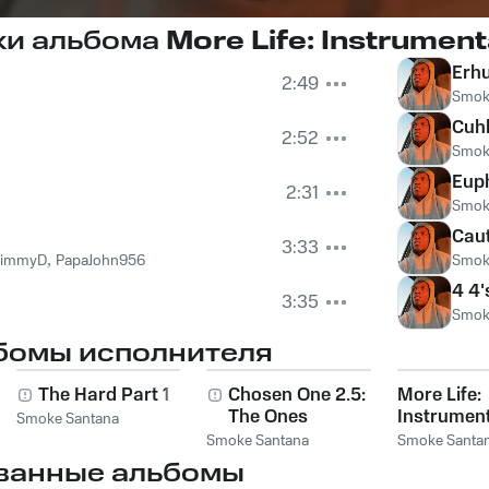
ки альбома
More Life: Instrument
Erh
2:49
Smok
Cuhh
2:52
Smok
Eup
2:31
Smok
Cau
3:33
TimmyD
,
PapaJohn956
Smok
4 4'
3:35
Smok
бомы исполнителя
The Hard Part 1
Chosen One 2.5:
More Life:
The Ones
Instrument
Smoke Santana
Love
Smoke Santana
Smoke Santa
ванные альбомы