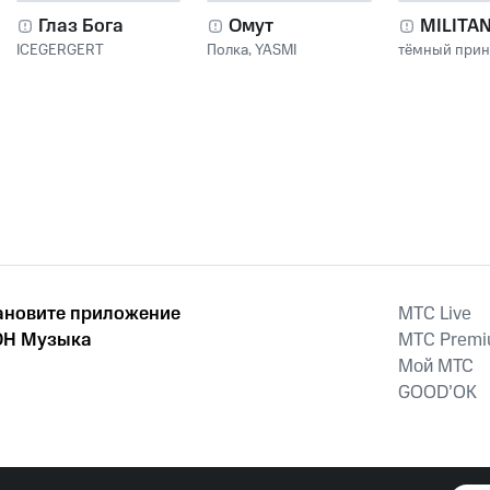
Глаз Бога
Омут
MILITA
ICEGERGERT
Полка
,
YASMI
тёмный при
ановите приложение
MTС Live
Н Музыка
MTС Prem
Мой МТС
GOOD’OK