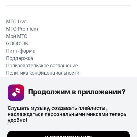
MTС Live
MTС Premium
Мой МТС
GOOD’OK
Питч-форма
Поддержка
Пользовательское соглашение
Политика конфиденциальности
Рекомендательные технологии
Продолжим в приложении? 
СКАЧАТЬ ПРИЛОЖЕНИЕ
Слушать музыку, создавать плейлисты, 
наслаждаться персональными миксами теперь 
удобно!
Незаконное потребление наркотических средств,
психотропных веществ, их аналогов причиняет вред здоровью,
Мы используем куки, чтобы на сайте все